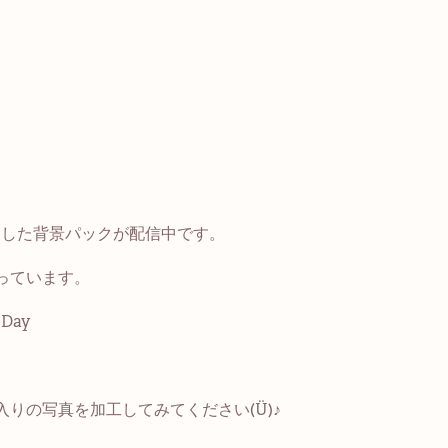
マにした背景パックが配信中です。
。​​​​​​​
Day
りの写真を加工してみてください(Ü)♪