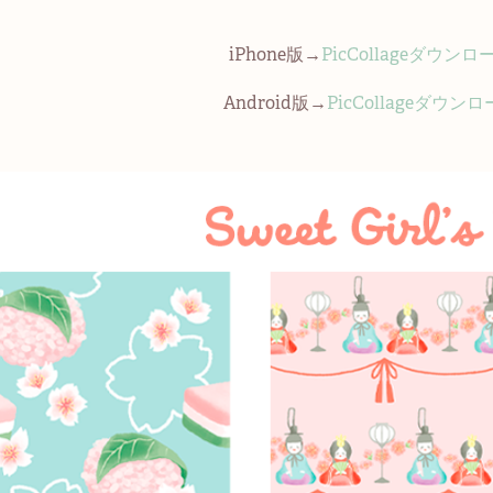
iPhone版→
PicCollageダウン
Android版→
PicCollageダウ