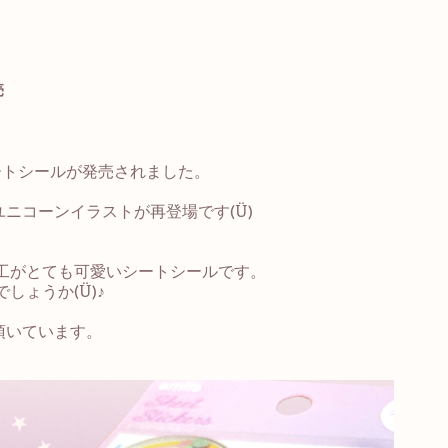
売
ートシールが発売されました。
ユニコーンイラストが再登場です
(Ü)
工がとても可愛いシートシールです。
でしょうか
(Ü)♪
頂いています。